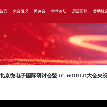
首页
大会概况
博览会
学术论坛
历届回顾
赞助机
18北京微电子国际研讨会暨 IC WORLD大会央